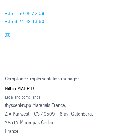
dénonciateur, le rapport est documenté dans un format
Site web
+33 1 30 05 32 06
sécurisé, durable et accessible, ou bien par une
+33 6 24 68 13 50
transcription de la conversation. Le dénonciateur peut avoir
la possibilité de vérifier, de rectifier et de confirmer le
procès-verbal de la réunion en le signant.
Pour plus d'informations sur la soumission de rapports à
thyssenkrupp, cliquez ici :
Soumettre un rapport
(thyssenkrupp.com)
Compliance implementation manager
Nithia MADRID
Legal and compliance
thyssenkrupp Materials France,
Z.A Pariwest – CS 40509 – 6 av. Gutenberg,
78317 Maurepas Cedex,
France,