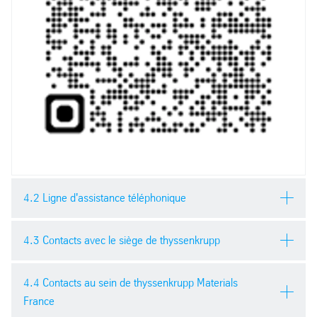
4.2 Ligne d'assistance téléphonique
thyssenkrupp contact via le numéro de téléphone suivant en
4.3 Contacts avec le siège de thyssenkrupp
sélectionnant la langue française (dialogue téléphonique
automatisé) :
Le siège de thyssenkrupp est joignable aux coordonnées
4.4 Contacts au sein de thyssenkrupp Materials
suivantes :
France
Téléphone : +33 187 212 291